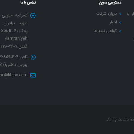
دسترسی سریع
تماس با ما
درباره شرکت
ر و
کامرانیه جنوبی 
اخبار
شهید برادران 
گواهی نامه ها
پلاک 40 th
Kamraniyeh
فکس:02122806607
تلفن:4-816103
بورس:داخلی(2010)
pc@khipc.com