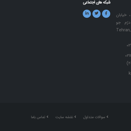
شبکه های اجتماعی
، خیابان
دژم جو
Tehran, Sou
02122
k
سوالات متداول
نقشه سایت
تماس باما