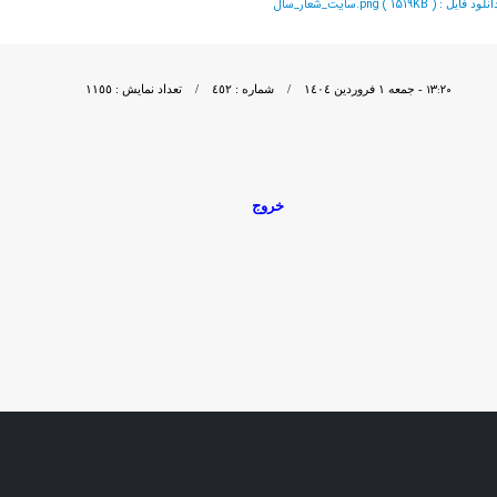
سایت_شعار_سال.png ( 1519KB )
نلود فايل :
١٣:٢٠
- جمعه ١ فروردين ١٤٠٤ / شماره : ٤٥٢ / تعداد نمایش : ١١٥٥
خروج