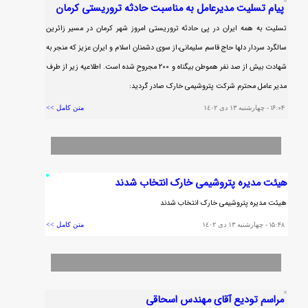
پيام تسليت مديرعامل به مناسبت حادثه تروريستي كرمان
تسلیت به همه ایران در پی حادثه تروریستی امروز شهر کرمان در مسیر زائرین
سالگرد سردار دلها حاج قاسم سلیمانی،از سوی دشمنان اسلام و ایران عزیز که منجر به
شهادت بیش از صد نفر هموطن بیگناه و ۲۰۰ مجروح شده است. اطلاعیه زیر از طرف
مدیر عامل محترم شرکت پتروشیمی خارک صادر گردید:
١٦:٠٤
- چهارشنبه ١٣ دی ١٤٠٢
متن کامل >>
‏هیئت مدیره ⁧‫پتروشیمی خارک‬⁩ انتخاب شدند
‏هیئت مدیره ⁧‫پتروشیمی خارک‬⁩ انتخاب شدند
١٥:٤٨
- چهارشنبه ١٣ دی ١٤٠٢
متن کامل >>
مراسم توديع آقاي مهندس اسحاقي