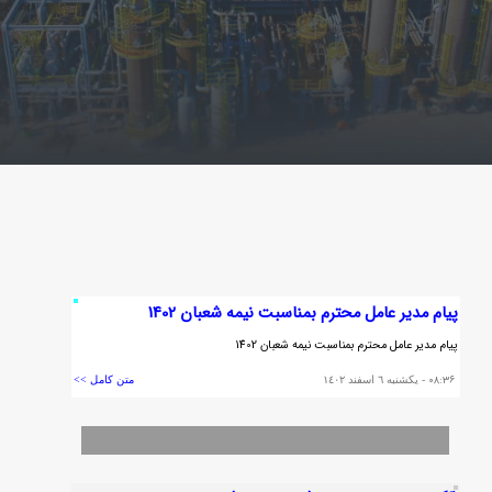
پيام مدير عامل محترم بمناسبت نيمه شعبان 1402
پيام مدير عامل محترم بمناسبت نيمه شعبان 1402
٠٨:٣٦
- يکشنبه ٦ اسفند ١٤٠٢
متن کامل >>