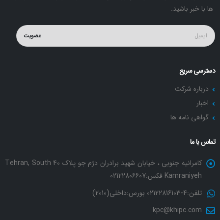
ها با خبر باشید.
عضویت
دسترسی سریع
درباره شرکت
اخبار
گواهی نامه ها
تماس با ما
کامرانیه جنوبی ، خیابان شهید برادران دژم جو پلاک 40 Tehran, South
Kamraniyeh فکس:02122806607
تلفن:4-02122816103 بورس:داخلی(2010)
kpc@khipc.com