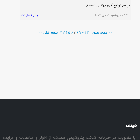
مراسم توديع آقاي مهندس اسحاقي
٠٩:٢٢
- دوشنبه ١١ دی ١٤٠٢
متن کامل >>
2
3
4
5
6
7
8
9
10
11
12
صفحه بعدی >>
<< صفحه قبلی
خبرنامه
با عضویت در خبرنامه شرکت پتروشیمی همیشه از اخبار و مناقصات و مزایده