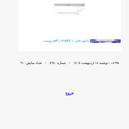
پيوست.pdf ( 1215KB )
دانلود فايل :
٠٨:٤٥
- دوشنبه ١٤ ارديبهشت ١٤٠٥ / شماره : ٥٦٨ / تعداد نمایش : ٦١
خروج