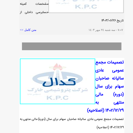
مشخصات كميته
حسابرسي داخلي از
تاريخ 1403/06/26
١١:٠٧
- سه شنبه ٢٤ مهر ١٤٠٣
متن کامل >>
تصمیمات مجمع
عمومی عادی
سالیانه صاحبان
سهام برای سال
(دوره) مالی
منتهی به
1402/12/29 (اصلاحیه)
تصمیمات مجمع عمومی عادی سالیانه صاحبان سهام برای سال (دوره) مالی منتهی به
1402/12/29 (اصلاحیه)