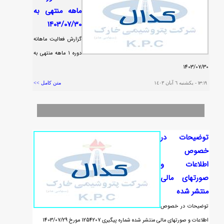
ماهه منتهي به
1403/07/30
گزارش فعاليت ماهانه
دوره 1 ماهه منتهي به
1403/07/30
١٣:١٩
- يکشنبه ٦ آبان ١٤٠٣
متن کامل >>
توضیحات در
خصوص
اطلاعات و
صورتهای مالی
منتشر شده
توضیحات در خصوص
اطلاعات و صورتهای مالی منتشر شده شماره پيگيري 1254207 مورخ 1403/07/29