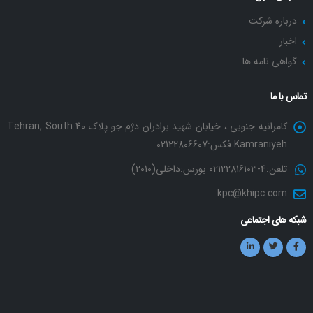
درباره شرکت
اخبار
گواهی نامه ها
تماس با ما
کامرانیه جنوبی ، خیابان شهید برادران دژم جو پلاک 40 Tehran, South
Kamraniyeh فکس:02122806607
تلفن:4-02122816103 بورس:داخلی(2010)
kpc@khipc.com
شبکه های اجتماعی