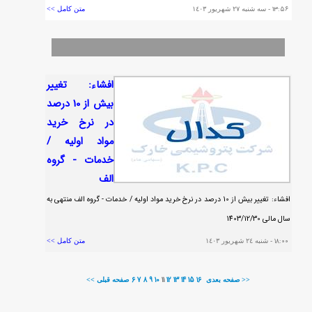
١٣:٥٦
- سه شنبه ٢٧ شهريور ١٤٠٣
متن کامل >>
افشاء: تغيير
بيش از 10 درصد
در نرخ خريد
مواد اوليه /
خدمات - گروه
الف
افشاء: تغيير بيش از 10 درصد در نرخ خريد مواد اوليه / خدمات - گروه الف منتهی به
سال مالی 1403/12/30
١٨:٠٠
- شنبه ٢٤ شهريور ١٤٠٣
متن کامل >>
6
7
8
9
10
11
12
13
14
15
16
صفحه بعدی >>
<< صفحه قبلی