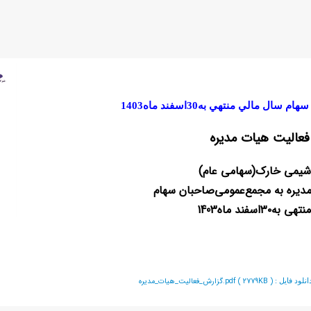
الي منتهي به30اسفند ماه1403
فعالیت هیات مدیره
شيمي خارك
(سهامي عام)
ديره به مجمع
عمومي
صاحبان سهام
نتهي به
٣٠
اسفند ماه
1403
گزارش_فعالیت_هیات_مدیره.pdf ( 2779KB )
نلود فايل :