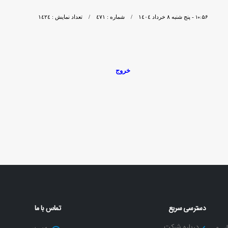
١٠:٥٦
- پنج شنبه ٨ خرداد ١٤٠٤ / شماره : ٤٧١ / تعداد نمایش : ١٤٢٤
خروج
دسترسی سریع
تماس با ما
درباره شرکت
ر و