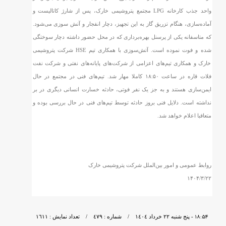
واحد جذب کارخانه LPG مجتمع پتروشیمی خارک، پس از شارژ کاتالیست و
آماده‌سازی، هنگام تزریق گاز به این تجهیز، دچار انفجار و آتش سوزی می‌شود.
که متاسفانه یکی از پرسنل بهره‌برداری که در محل حضور داشته دچار سوختگی
شده و فوت نموده است. آتش‌سوزی با همکاری تیم HSE شرکت پتروشیمی
خارک و همکاری تیم‌های اعزامی از شرکت‌های پایانه‌های نفتی و شرکت نفت
فلات قاره در ساعت ١٨:۵٠ کاملا مهار شد. تیم‌های فنی در مجتمع در حال
ایمن‌سازی هستند و به جز یک نفر فوتی، حادثه خسارت انسانی دیگری در بر
نداشته است. دلایل فنی بروز حادثه توسط تیم‌های فنی در حال بررسی بوده و
متعاقبا اعلام خواهد شد.
روابط‌ عمومی و امور بین‌الملل شرکت پتروشیمی خارک
۱۴۰۴/۳/۲۲
١٨:٥٤
- پنج شنبه ٢٢ خرداد ١٤٠٤ / شماره : ٤٧٩ / تعداد نمایش : ١٦١١