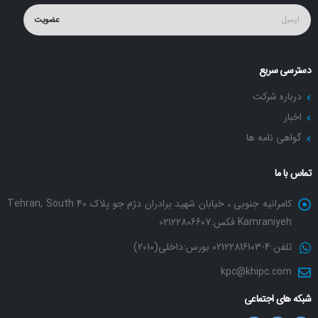
عضویت
دسترسی سریع
درباره شرکت
اخبار
گواهی نامه ها
تماس با ما
کامرانیه جنوبی ، خیابان شهید برادران دژم جو پلاک 40 Tehran, South
Kamraniyeh فکس:02122806607
تلفن:4-02122816103 بورس:داخلی(2010)
kpc@khipc.com
شبکه های اجتماعی