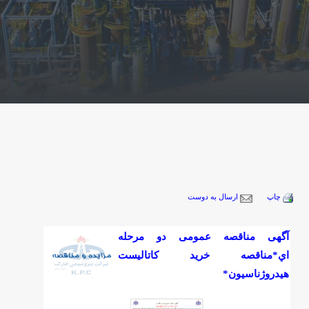
چاپ
ارسال به دوست
آگهی مناقصه عمومی دو مرحله
اي*مناقصه خريد كاتاليست
هيدروژناسيون*