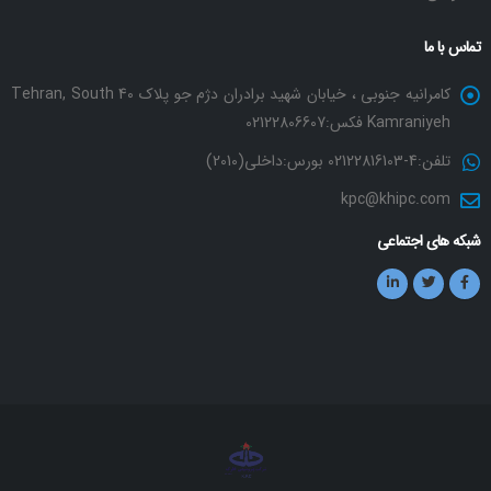
تماس با ما
کامرانیه جنوبی ، خیابان شهید برادران دژم جو پلاک 40 Tehran, South
Kamraniyeh فکس:02122806607
تلفن:4-02122816103 بورس:داخلی(2010)
kpc@khipc.com
شبکه های اجتماعی