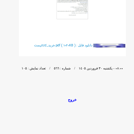
خريد_كاتاليست.pdf ( 1020KB )
دانلود فايل :
٠٨:٠٠
- يکشنبه ٣٠ فروردين ١٤٠٥ / شماره : ٥٦٦ / تعداد نمایش : ١٠٥
خروج