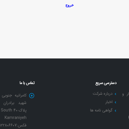
خروج
دسترسی سریع
تماس با ما
درباره شرکت
ر و
کامرانیه جنوبی 
اخبار
شهید برادران 
گواهی نامه ها
پلاک 40 th
Kamraniyeh
فکس:02122806607