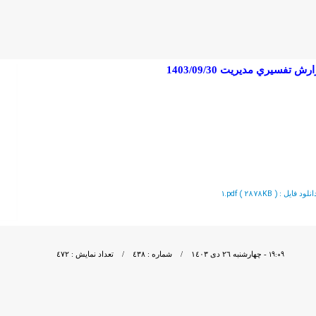
1.pdf ( 2878KB )
نلود فايل :
١٩:٠٩
- چهارشنبه ٢٦ دی ١٤٠٣ / شماره : ٤٣٨ / تعداد نمایش : ٤٧٢