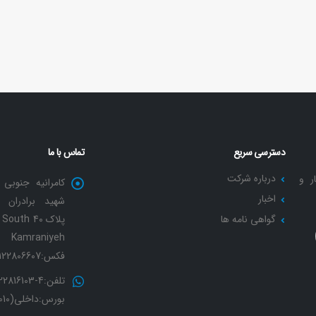
دسترسی سریع
تماس با ما
درباره شرکت
ر و
کامرانیه جنوبی 
اخبار
شهید برادران 
گواهی نامه ها
پلاک 40 th
Kamraniyeh
فکس:02122806607
تلفن:4-816103
بورس:داخلی(2010)