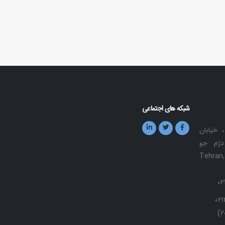
شبکه های اجتماعی
، خیابان
دژم جو
Tehran, Sou
02122