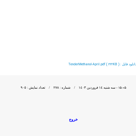
TenderMethanol-April.pdf ( 222KB )
نلود فايل :
١٥:٠٥
- سه شنبه ١٤ فروردين ١٤٠٣ / شماره : ٢٧٨ / تعداد نمایش : ٩٠٥
خروج